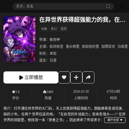
八仙！
在异世界获得超强能力的我，在现实世界照样无敌～等级提升改变人生命运～ SP
动画
奇幻
冒险
导演：
板垣伸
主演：
松冈祯丞
鬼头明里
前田佳织里
加隈亚衣
日高里
别名：
未知
语言：
日语
立即播放
2026.03.30
47分24秒
5.8
3460
评分
热度
上映时间
时间
简介：
打开通往异世界的大门后，天上优夜获得超强能力，脱胎换骨变成完美无
缺的少年。在两个世界往返的他，「无自觉的外挂能力」愈来愈强大──!? 在异
世界的洞窟里，他找到一本『贤者之书』，因此继承了传说贤者的
超魔术。最强的体能再加上高强的魔术，他在异世界的进化简直没有极限... 现实