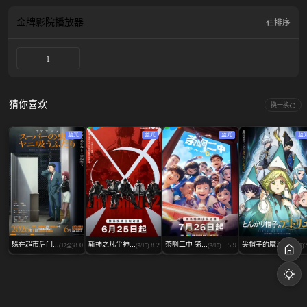
世界当中，王星学园展开了校外教学！优夜活跃的表现陆续迷倒同年级的少女
们，但是各方面都是顶尖水准的他不以为意，继续走自己的路！少年升级的脚步
金牌影院
播放器
排序
停不下来，全世界人类都将为他震惊──!!
1
猜你喜欢
换一换
蓝光
蓝光
蓝光
蓝
躲在超市后门...
斩神之凡尘神...
茶啊二中 第...
尖帽子的魔法...
8.0
8.2
5.9
(12全)
(9/15)
(3/10)
(13集)