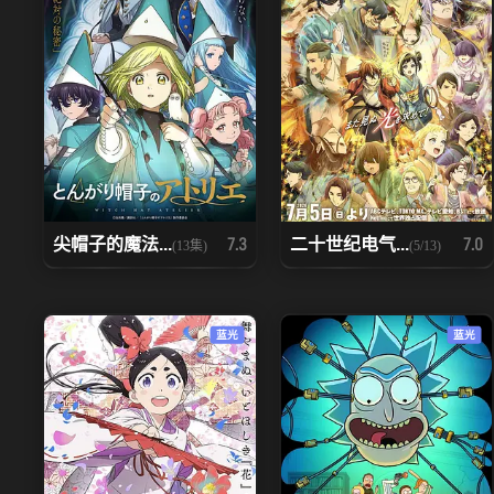
尖帽子的魔法...
二十世纪电气...
7.3
7.0
(13集)
(5/13)
蓝光
蓝光