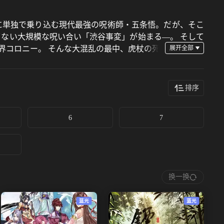
そこに単独で乗り込む現代最強の呪術師・五条悟。だが、そこ
てない大規模な呪い合い「渋谷事変」が始まる―。 そして
界コロニー。 そんな大混乱の最中、虎杖の死
。 加速していく呪いの混沌。 同じ師を持つ虎杖と乙骨、
排序
6
7
换一换
蓝光
蓝光