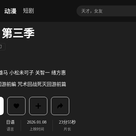
动漫
短剧
 第三季
幻
雄马
小松未可子
关智一
绪方惠
回游前編
咒术回战死灭回游前篇
日语
2026.01.08
23分55秒
语言
上映时间
片长