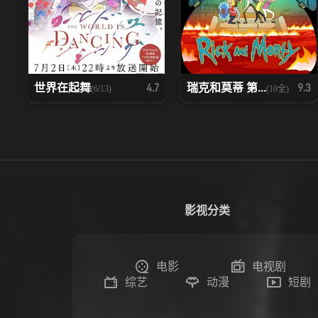
世界在起舞
瑞克和莫蒂 第...
4.7
9.3
(6/13)
(10全)
影视分类
电影
电视剧
综艺
动漫
短剧