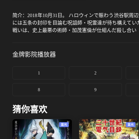
简介：
2018年10月31日。 ハロウィンで賑わう渋谷
には五条の封印を目論む呪詛師・呪霊達が待ち構えていた
戦いは、史上最悪の術師・加茂憲倫が仕組んだ殺し合い「
刑執行役として特級術師・乙骨憂太が立ちはだかる。 絶
二人の死闘が始まる——
金牌影院
播放器
1
2
8
9
猜你喜欢
蓝光
蓝光