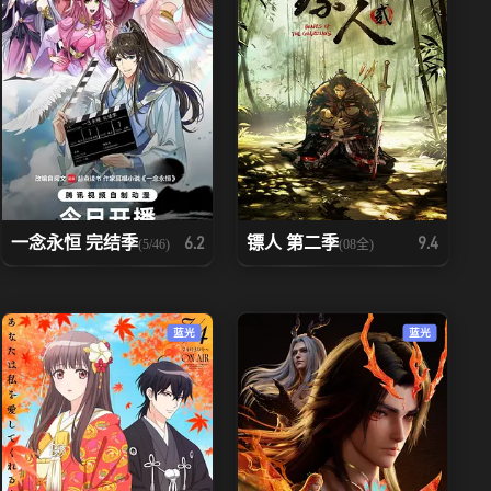
一念永恒 完结季
镖人 第二季
6.2
9.4
(5/46)
(08全)
蓝光
蓝光