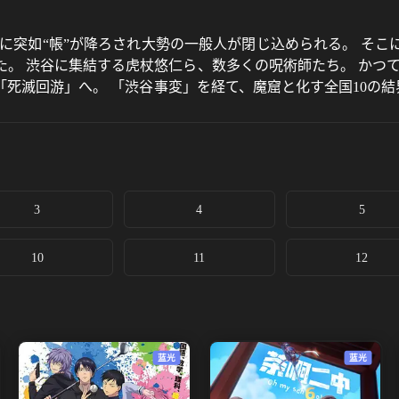
駅周辺に突如“帳”が降ろされ大勢の一般人が閉じ込められる。 
。 渋谷に集結する虎杖悠仁ら、数多くの呪術師たち。 かつ
死滅回游」へ。 「渋谷事変」を経て、魔窟と化す全国10の結
望の中で、なおも戦い続ける虎杖。 無情にも、刃を向ける乙骨
3
4
5
10
11
12
蓝光
蓝光