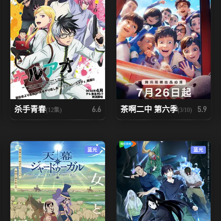
杀手青春
茶啊二中 第六季
6.6
5.9
(12集)
(3/10)
蓝光
蓝光