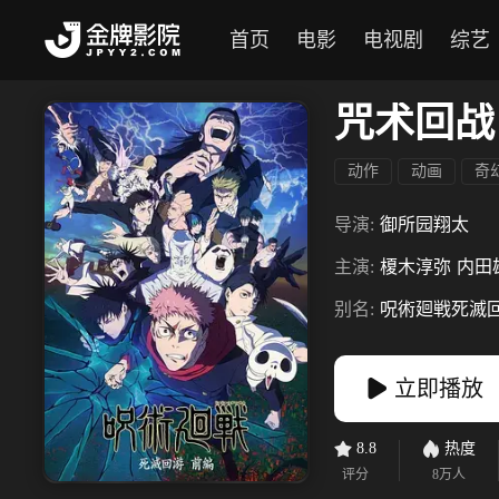
首页
电影
电视剧
综艺
咒术回战
动作
动画
奇
导演:
御所园翔太
主演:
榎木淳弥
内田
别名:
呪術廻戦死滅
立即播放
8.8
热度
评分
8万
人