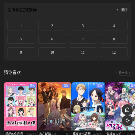
金牌影院
播放器
排序
1
2
3
4
5
6
7
8
9
10
11
12
猜你喜欢
换一换
蓝光
蓝光
蓝光
蓝
相反的你和我...
冰之城墙
辉夜大小姐想...
迦楠大人的白...
9.0
8.6
9.1
(5/13)
(14集)
(02集)
(12集)