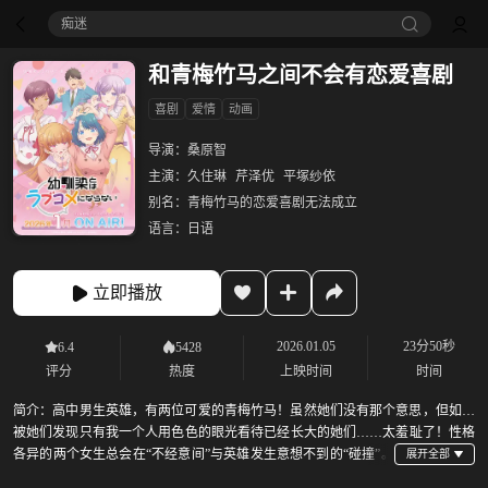
痴迷
和青梅竹马之间不会有恋爱喜剧
喜剧
爱情
动画
导演：
桑原智
主演：
久住琳
芹泽优
平塚纱依
别名：
青梅竹马的恋爱喜剧无法成立
语言：
日语
立即播放
2026.01.05
23分50秒
6.4
5428
评分
热度
上映时间
时间
简介：
高中男生英雄，有两位可爱的青梅竹马！虽然她们没有那个意思，但如果
被她们发现只有我一个人用色色的眼光看待已经长大的她们……太羞耻了！性格
各异的两个女生总会在“不经意间”与英雄发生意想不到的“碰撞”。
各怀秘密的三人就这样上演着一出出甜蜜而焦躁的三角关系爱情喜剧♡